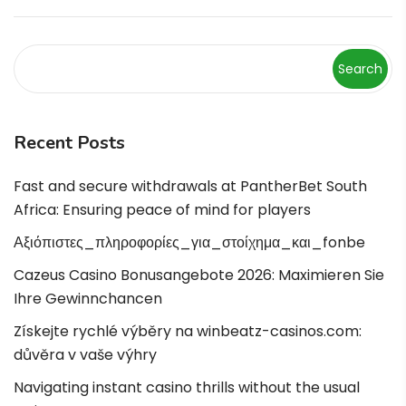
Search
Recent Posts
Fast and secure withdrawals at PantherBet South
Africa: Ensuring peace of mind for players
Αξιόπιστες_πληροφορίες_για_στοίχημα_και_fonbe
Cazeus Casino Bonusangebote 2026: Maximieren Sie
Ihre Gewinnchancen
Získejte rychlé výběry na winbeatz-casinos.com:
důvěra v vaše výhry
Navigating instant casino thrills without the usual